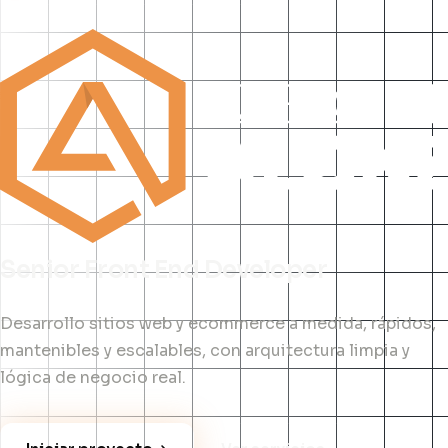
Senior Front End Developer
Desarrollo sitios web y ecommerce a medida, rápidos,
mantenibles y escalables, con arquitectura limpia y
lógica de negocio real.