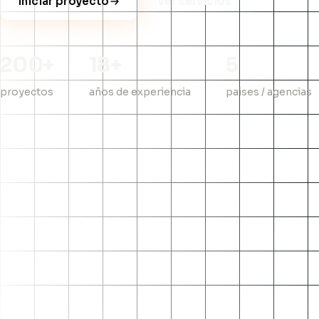
Iniciar proyecto
Ver servicios
200+
18+
5
proyectos
años de experiencia
paises / agencias